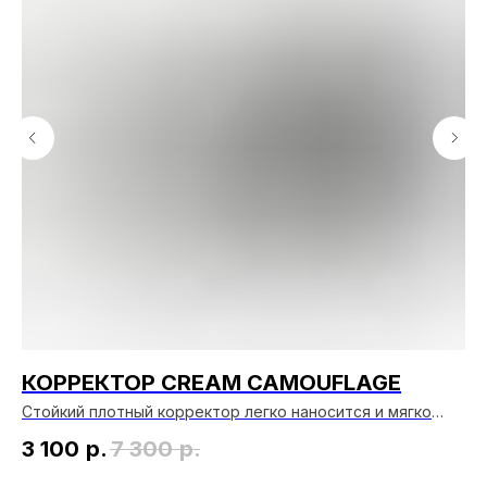
КОРРЕКТОР CREAM CAMOUFLAGE
Б
Стойкий плотный корректор легко наносится и мягко
Бр
растушевывается. Способен перекрыть даже
ли
3 100
р.
7 300
р.
3
татуировки и шрамы.