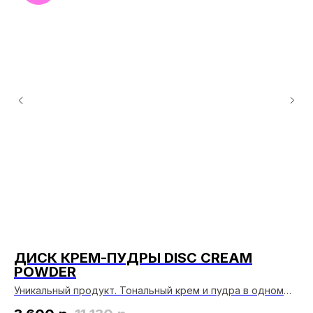
ДИСК КРЕМ-ПУДРЫ DISC CREAM
К
POWDER
Ст
ра
Уникальный продукт. Тональный крем и пудра в одном
3
та
флаконе из класса "компактных". В качестве тона и