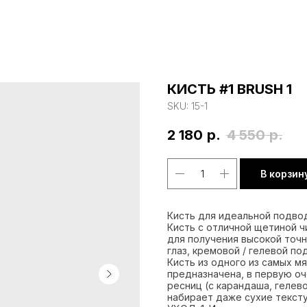
КИСТЬ #1 BRUSH 1
SKU:
15-1
2 180
р.
4 550
р.
В корзин
Кисть для идеальной подвод
Кисть с отличной щетиной ч
для получения высокой точ
глаз, кремовой / гелевой по
Кисть из одного из самых м
предназначена, в первую оч
ресниц (с карандаша, гелев
набирает даже сухие тексту