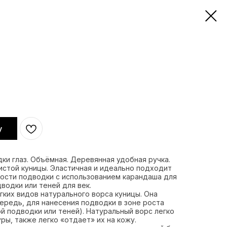
у
ки глаз. Объёмная. Деревянная удобная ручка.
истой куницы. Эластичная и идеально подходит
ности подводки с использованием карандаша для
дводки или теней для век.
ягких видов натурального ворса куницы. Она
ередь, для нанесения подводки в зоне роста
ой подводки или теней). Натуральный ворс легко
ры, также легко «отдает» их на кожу.