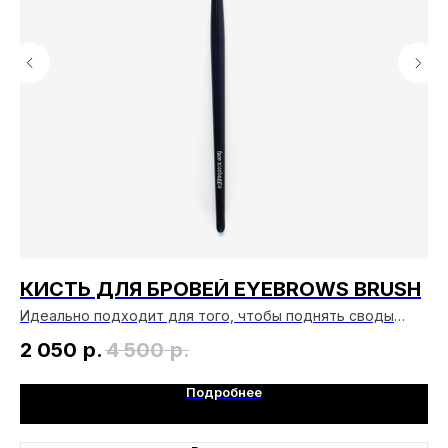
КИСТЬ ДЛЯ БРОВЕЙ EYEBROWS BRUSH
К
Идеально подходит для того, чтобы поднять своды
Ки
бровей, определить их форму.
хо
2 050
р.
4 500
р.
3
Подробнее