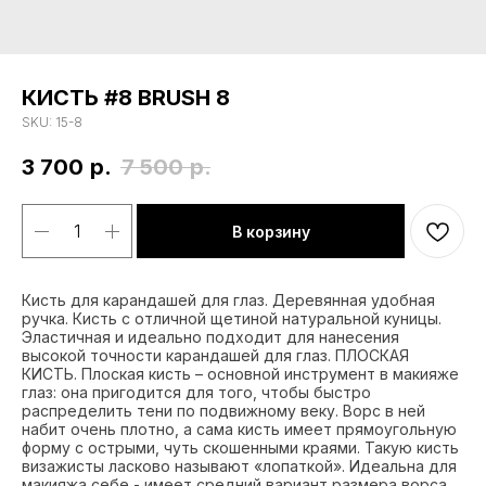
КИСТЬ #8 BRUSH 8
SKU:
15-8
3 700
р.
7 500
р.
В корзину
Кисть для карандашей для глаз. Деревянная удобная
ручка. Кисть с отличной щетиной натуральной куницы.
Эластичная и идеально подходит для нанесения
высокой точности карандашей для глаз. ПЛОСКАЯ
КИСТЬ. Плоская кисть – основной инструмент в макияже
глаз: она пригодится для того, чтобы быстро
распределить тени по подвижному веку. Ворс в ней
набит очень плотно, а сама кисть имеет прямоугольную
форму с острыми, чуть скошенными краями. Такую кисть
визажисты ласково называют «лопаткой». Идеальна для
макияжа себе - имеет средний вариант размера ворса,