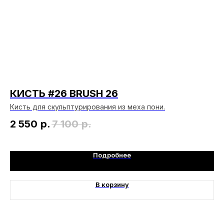
КИСТЬ #26 BRUSH 26
К
​Кисть для скульптурирования из меха пони.
Ки
2 550
р.
7 100
р.
3
Подробнее
В корзину