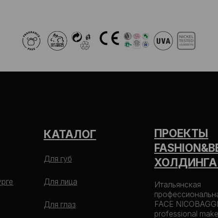
ПРОЕКТЫ
КАТАЛОГ
FASHION&BEAUTY
Для губ
ХОЛДИНГА NOI
Для лица
Итальянская
профессиональная косметика
FACE NICOBAGGIO
Для глаз
professional make-up
Лимитированные палетки
Образовательный fashion
проект NOI STUDY
Кисти для
макияжа и
Салон красоты
аксессуары
комфорт-класса NOI