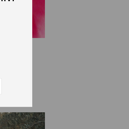
Я
ТСЯ